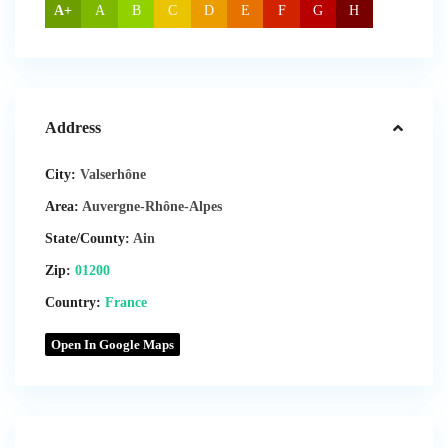
A+
A
B
C
D
E
F
G
H
Address
City:
Valserhône
Area:
Auvergne-Rhône-Alpes
State/County:
Ain
Zip:
01200
Country:
France
Open In Google Maps