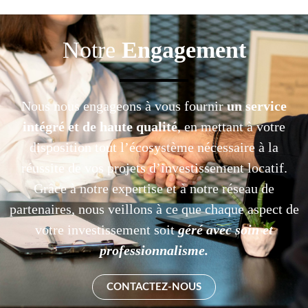
Notre
Engagement
Nous nous engageons à vous fournir
un service
intégré et de haute qualité
, en mettant à votre
disposition tout l’écosystème nécessaire à la
réussite de vos projets d’investissement locatif.
Grâce à notre expertise et à notre réseau de
partenaires, nous veillons à ce que chaque aspect de
votre investissement soit
géré avec soin et
professionnalisme.
CONTACTEZ-NOUS