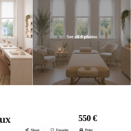
See all 6 photos
eux
550 €
Share
Favorite
Print