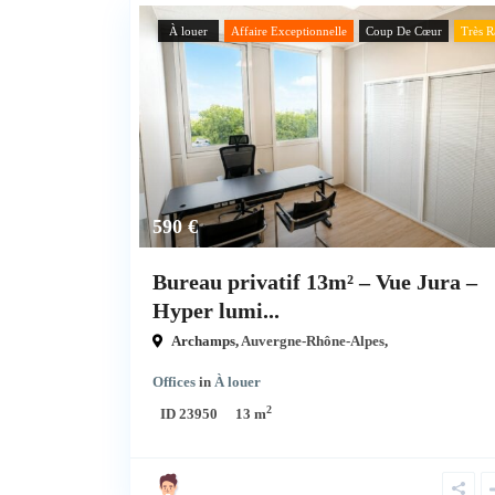
À louer
Affaire Exceptionnelle
Coup De Cœur
Très R
590 €
Bureau privatif 13m² – Vue Jura –
Hyper lumi...
Archamps,
Auvergne-Rhône-Alpes
,
Offices
in
À louer
2
ID
23950
13 m