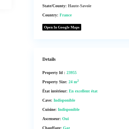
State/County:
Haute-Savoie
Country:
France
Open In Google Maps
Details
Property Id :
23955
2
Property Size:
24 m
État intérieur:
En excellent état
Cave:
Indisponible
Cuisine:
Indisponible
Ascenseur:
Oui
Chauffage:
Gaz