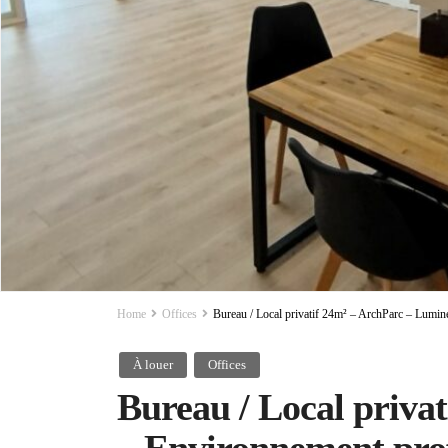
Home
Offices
Bureau / Local privatif 24m² – ArchParc – Lumi
À louer
Offices
Bureau / Local priva