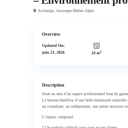
– Environnement prof
Archamps,
Auvergne-Rhône-Alpes
Overview
Updated On:
2
juin 23, 2026
24 m
Description
Situé au sein d’un espace professionnel haut de gam
Le bureau bénéficie d’une belle luminosité naturelle e
un consultant, un indépendant, une petite structure ou
L’espace comprend :
* Un parking collectif pour vous et vos clients